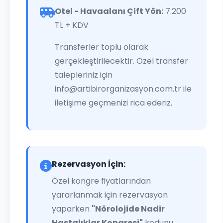
Otel - Havaalanı Çift Yön:
7.200
TL + KDV
Transferler toplu olarak
gerçekleştirilecektir. Özel transfer
talepleriniz için
info@artibirorganizasyon.com.tr
ile
iletişime geçmenizi rica ederiz.
Rezervasyon İçin:
Özel kongre fiyatlarından
yararlanmak için rezervasyon
yaparken
"Nörolojide Nadir
Hastalıklar Kongresi"
kodunu